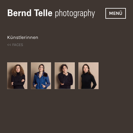
Zum
Inhalt
MENÜ
springen
Bernd Telle Photography
Künstlerinnen
<< FACES